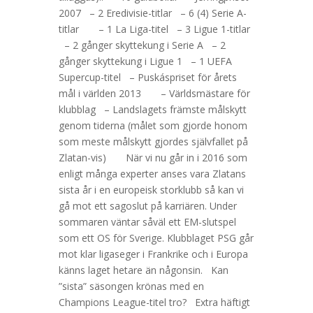
2007 – 2 Eredivisie-titlar – 6 (4) Serie A-
titlar – 1 La Liga-titel – 3 Ligue 1-titlar
– 2 gånger skyttekung i Serie A – 2
gånger skyttekung i Ligue 1 – 1 UEFA
Supercup-titel – Puskáspriset för årets
mål i världen 2013 – Världsmästare för
klubblag – Landslagets främste målskytt
genom tiderna (målet som gjorde honom
som meste målskytt gjordes självfallet på
Zlatan-vis) När vi nu går in i 2016 som
enligt många experter anses vara Zlatans
sista år i en europeisk storklubb så kan vi
gå mot ett sagoslut på karriären. Under
sommaren väntar såväl ett EM-slutspel
som ett OS för Sverige. Klubblaget PSG går
mot klar ligaseger i Frankrike och i Europa
känns laget hetare än någonsin. Kan
”sista” säsongen krönas med en
Champions League-titel tro? Extra häftigt