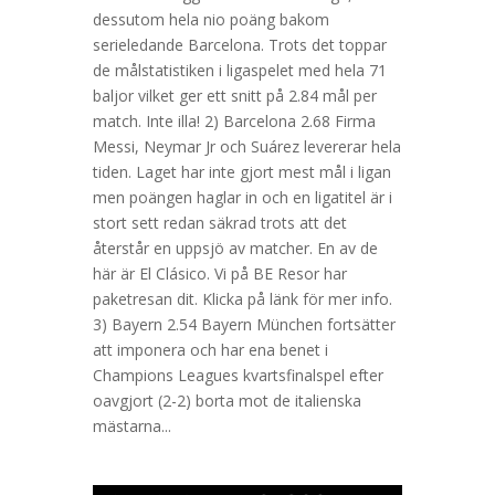
dessutom hela nio poäng bakom
serieledande Barcelona. Trots det toppar
de målstatistiken i ligaspelet med hela 71
baljor vilket ger ett snitt på 2.84 mål per
match. Inte illa! 2) Barcelona 2.68 Firma
Messi, Neymar Jr och Suárez levererar hela
tiden. Laget har inte gjort mest mål i ligan
men poängen haglar in och en ligatitel är i
stort sett redan säkrad trots att det
återstår en uppsjö av matcher. En av de
här är El Clásico. Vi på BE Resor har
paketresan dit. Klicka på länk för mer info.
3) Bayern 2.54 Bayern München fortsätter
att imponera och har ena benet i
Champions Leagues kvartsfinalspel efter
oavgjort (2-2) borta mot de italienska
mästarna...