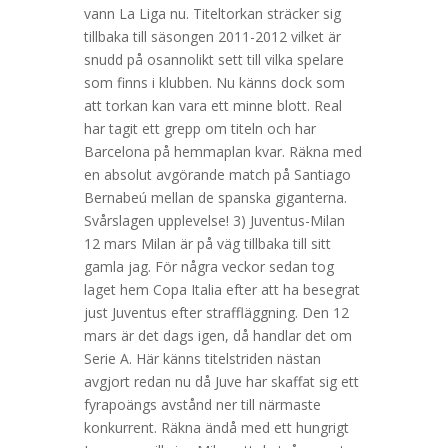
vann La Liga nu. Titeltorkan sträcker sig
tillbaka till säsongen 2011-2012 vilket är
snudd på osannolikt sett till vilka spelare
som finns i klubben. Nu känns dock som
att torkan kan vara ett minne blott. Real
har tagit ett grepp om titeln och har
Barcelona på hemmaplan kvar. Räkna med
en absolut avgörande match på Santiago
Bernabeú mellan de spanska giganterna.
Svårslagen upplevelse! 3) Juventus-Milan
12 mars Milan är på väg tillbaka till sitt
gamla jag. För några veckor sedan tog
laget hem Copa Italia efter att ha besegrat
just Juventus efter straffläggning. Den 12
mars är det dags igen, då handlar det om
Serie A. Här känns titelstriden nästan
avgjort redan nu då Juve har skaffat sig ett
fyrapoängs avstånd ner till närmaste
konkurrent. Räkna ändå med ett hungrigt