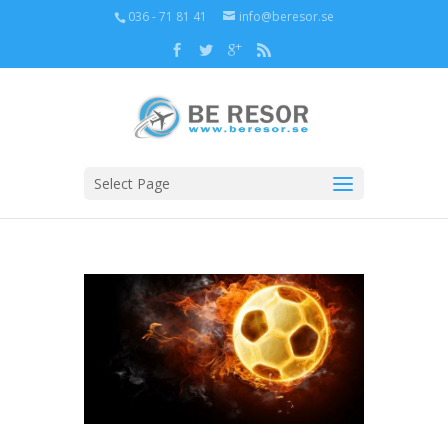
036 - 71 81 41
info@beresor.se
Select Page