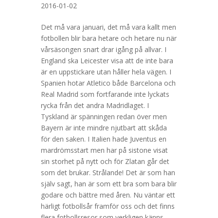
2016-01-02
Det må vara januari, det må vara kallt men
fotbollen blir bara hetare och hetare nu när
vårsäsongen snart drar igång på allvar. I
England ska Leicester visa att de inte bara
är en uppstickare utan håller hela vägen. I
Spanien hotar Atletico både Barcelona och
Real Madrid som fortfarande inte lyckats
rycka från det andra Madridlaget. I
Tyskland är spänningen redan över men
Bayern är inte mindre njutbart att skåda
för den saken. I Italien hade Juventus en
mardrömsstart men har på sistone visat
sin storhet på nytt och för Zlatan går det
som det brukar. Strålande! Det är som han
själv sagt, han är som ett bra som bara blir
godare och bättre med åren. Nu väntar ett
härligt fotbollsår framför oss och det finns
flera fotbollsresor som verkligen känns