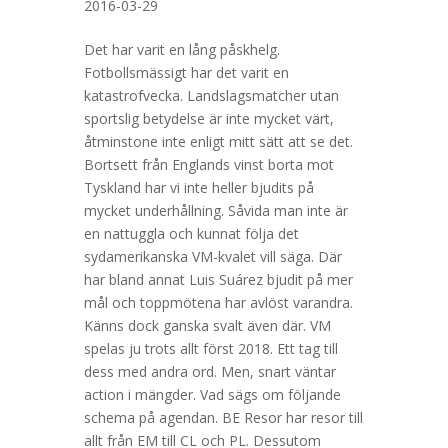
2016-03-29
Det har varit en lång påskhelg.
Fotbollsmässigt har det varit en
katastrofvecka. Landslagsmatcher utan
sportslig betydelse är inte mycket värt,
åtminstone inte enligt mitt sätt att se det.
Bortsett från Englands vinst borta mot
Tyskland har vi inte heller bjudits på
mycket underhållning. Såvida man inte är
en nattuggla och kunnat följa det
sydamerikanska VM-kvalet vill säga. Där
har bland annat Luis Suárez bjudit på mer
mål och toppmötena har avlöst varandra.
Känns dock ganska svalt även där. VM
spelas ju trots allt först 2018. Ett tag till
dess med andra ord. Men, snart väntar
action i mängder. Vad sägs om följande
schema på agendan. BE Resor har resor till
allt från EM till CL och PL. Dessutom