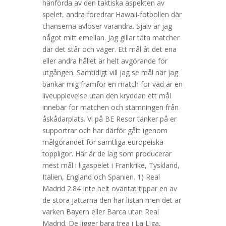
hänförda av den taktiska aspekten av
spelet, andra föredrar Hawaii-fotbollen där
chanserna avlöser varandra. Själv är jag
något mitt emellan. Jag gillar täta matcher
där det står och väger. Ett mål åt det ena
eller andra hållet är helt avgörande för
utgången. Samtidigt vill jag se mål när jag
bänkar mig framför en match för vad är en
liveupplevelse utan den kryddan ett mål
innebär för matchen och stämningen från
åskådarplats. Vi på BE Resor tänker på er
supportrar och har därför gått igenom
målgörandet för samtliga europeiska
toppligor. Här är de lag som producerar
mest mål i ligaspelet i Frankrike, Tyskland,
Italien, England och Spanien. 1) Real
Madrid 2.84 Inte helt oväntat tippar en av
de stora jättarna den här listan men det är
varken Bayern eller Barca utan Real
Madrid. De ligger bara trea i La Liga,