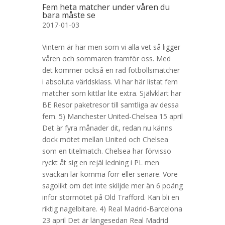
Fem heta matcher under våren du
bara måste se
2017-01-03
Vintern är här men som vi alla vet så ligger
våren och sommaren framför oss. Med
det kommer också en rad fotbollsmatcher
i absoluta världsklass. Vi har här listat fem
matcher som kittlar lite extra. Självklart har
BE Resor paketresor till samtliga av dessa
fem. 5) Manchester United-Chelsea 15 april
Det är fyra månader dit, redan nu känns
dock mötet mellan United och Chelsea
som en titelmatch. Chelsea har förvisso
ryckt åt sig en rejäl ledning i PL men
svackan lär komma förr eller senare. Vore
sagolikt om det inte skiljde mer än 6 poäng
inför stormötet på Old Trafford. Kan bli en
riktig nagelbitare. 4) Real Madrid-Barcelona
23 april Det är längesedan Real Madrid