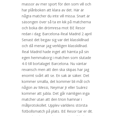
massor av mer sport för den som vill och
har plånboken att klara av det. Här är
några matcher du inte vill missa. Snart är
säsongen över så ta en kik på matcherna
och boka din drömresa mot BE Resor
redan i dag: Barcelona-Real Madrid 2 april
Senast det begav sig var det klasskillnad
och då menar jag verkligen klasskillnad.
Real Madrid hade inget att hämta på sin
egen hemmaborg i matchen som slutade
4-0 till bortalaget Barcelona. Nu väntar
revansch men att den ska skipas har jag
enormt svårt att se. En sak är säker. Det
kommer smälla, det kommer bli mål och
någon av Messi, Neymar Jr eller Suárez
kommer att jubla. Det går nämligen inga
matcher utan att den trion hamnar i
målprotokollet. Upplev världens största
fotbollsmatch på plats. BE Resor tar er dit.