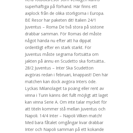
superhäftiga på förhand. Här finns ett
axplock från de olika storligorna i Europa.
BE Resor har paketen dit! Italien 24/1
Juventus – Roma De två stora på sistone
drabbar samman. För Romas del måste
något hända nu efter att ha dippat
ordentligt efter en stark starkt. För
Juventus måste segrarna fortsätta om
jakten på ännu en Scudetto ska fortsätta..
28/2 Juventus – Inter Ska Scudetton
avgöras redan i februari, knappast! Den här
matchen kan dock avgöra Inters öde.
Lyckas Milanolaget ta poäng eller rent av
vinna i Turin känns det fullt möjligt att laget
kan vinna Serie A. Om inte talar mycket för
att titeln kommer stå mellan Juventus och
Napoli. 14/4 Inter – Napoli Vilken match!
Med bara fåtalet omgångar kvar drabbar
Inter och Napoli samman på ett kokande