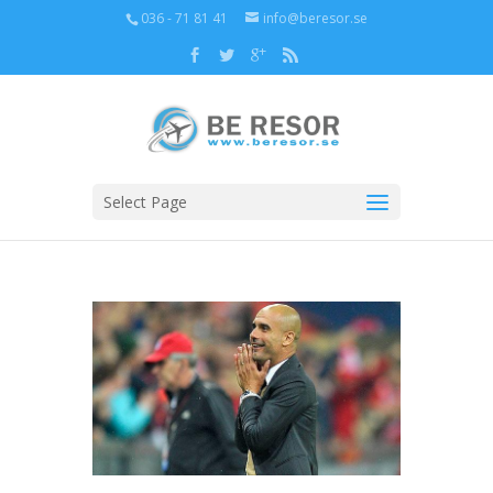
036 - 71 81 41
info@beresor.se
Select Page