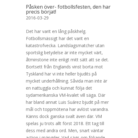
Påsken över- fotbollsfesten, den har
precis börjat!
2016-03-29
Det har varit en lång påskhelg.
Fotbollsmässigt har det varit en
katastrofvecka. Landslagsmatcher utan
sportslig betydelse är inte mycket värt,
åtminstone inte enligt mitt sätt att se det.
Bortsett från Englands vinst borta mot
Tyskland har vi inte heller bjudits på
mycket underhållning. Såvida man inte är
en nattuggla och kunnat följa det
sydamerikanska VM-kvalet vill säga. Där
har bland annat Luis Suárez bjudit på mer
mål och toppmötena har avlöst varandra.
Känns dock ganska svalt även där. VM
spelas ju trots allt först 2018. Ett tag till
dess med andra ord. Men, snart väntar
action i mängder. Vad sägs om följande