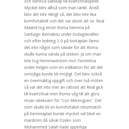
och Benfica sällskap till kvartsfinalspelet.
Mycket blev alltså som man tänkt. Ändå
blev det inte riktigt så, det blev inte lika
komfortabelt och det var skönt att se. Real
Madrid tog emot Roma hemma på
Santiago Bernabeu under tisdagskvällen
och efter ledning 2-0 på bortaplan fanns
det inte något som talade för att Roma
skulle kunna vända på steken. Ja om man
inte tog hemmavinsten mot Fiorentina
under helgen som en indikation för att det
omöjliga kunde bli möjligt. Det blev också
en övermäktig uppgift och över två möten
så var det inte mer än rättvist att Real gick
till kvartsfinal men Roma såg till att göra
resan obekväm för ”Los Merengues”. Det
som skulle bli en komfortabel returmatch
på hemmaplan kunde mycket väl blivit en
mardröm då såväl Dzeko som
Mohammed Salah hade ypperliga