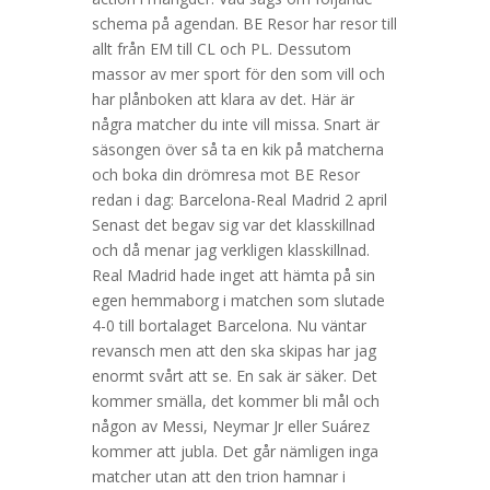
schema på agendan. BE Resor har resor till
allt från EM till CL och PL. Dessutom
massor av mer sport för den som vill och
har plånboken att klara av det. Här är
några matcher du inte vill missa. Snart är
säsongen över så ta en kik på matcherna
och boka din drömresa mot BE Resor
redan i dag: Barcelona-Real Madrid 2 april
Senast det begav sig var det klasskillnad
och då menar jag verkligen klasskillnad.
Real Madrid hade inget att hämta på sin
egen hemmaborg i matchen som slutade
4-0 till bortalaget Barcelona. Nu väntar
revansch men att den ska skipas har jag
enormt svårt att se. En sak är säker. Det
kommer smälla, det kommer bli mål och
någon av Messi, Neymar Jr eller Suárez
kommer att jubla. Det går nämligen inga
matcher utan att den trion hamnar i