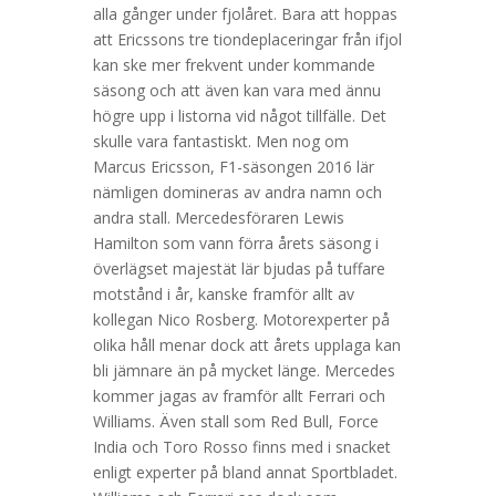
alla gånger under fjolåret. Bara att hoppas
att Ericssons tre tiondeplaceringar från ifjol
kan ske mer frekvent under kommande
säsong och att även kan vara med ännu
högre upp i listorna vid något tillfälle. Det
skulle vara fantastiskt. Men nog om
Marcus Ericsson, F1-säsongen 2016 lär
nämligen domineras av andra namn och
andra stall. Mercedesföraren Lewis
Hamilton som vann förra årets säsong i
överlägset majestät lär bjudas på tuffare
motstånd i år, kanske framför allt av
kollegan Nico Rosberg. Motorexperter på
olika håll menar dock att årets upplaga kan
bli jämnare än på mycket länge. Mercedes
kommer jagas av framför allt Ferrari och
Williams. Även stall som Red Bull, Force
India och Toro Rosso finns med i snacket
enligt experter på bland annat Sportbladet.