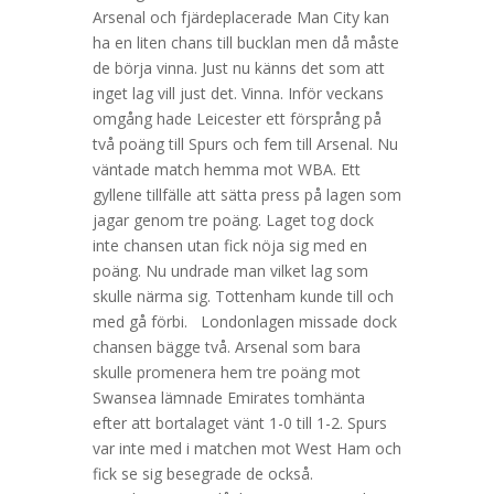
Arsenal och fjärdeplacerade Man City kan
ha en liten chans till bucklan men då måste
de börja vinna. Just nu känns det som att
inget lag vill just det. Vinna. Inför veckans
omgång hade Leicester ett försprång på
två poäng till Spurs och fem till Arsenal. Nu
väntade match hemma mot WBA. Ett
gyllene tillfälle att sätta press på lagen som
jagar genom tre poäng. Laget tog dock
inte chansen utan fick nöja sig med en
poäng. Nu undrade man vilket lag som
skulle närma sig. Tottenham kunde till och
med gå förbi. Londonlagen missade dock
chansen bägge två. Arsenal som bara
skulle promenera hem tre poäng mot
Swansea lämnade Emirates tomhänta
efter att bortalaget vänt 1-0 till 1-2. Spurs
var inte med i matchen mot West Ham och
fick se sig besegrade de också.