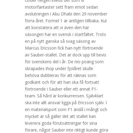
Under helgen inleds det som vi
motorfantaster sett fram emot sedan
avslutningen i Abu Dhabi den 29 november
förra året. Formel 1 är äntligen tillbaka. Kul
att konstatera att vi även den här
säsongen har en svensk i startfältet. Trots
en på nytt ganska så svag säsong av
Marcus Ericsson fick han nytt förtroende
av Sauber-stallet. Det är dock upp till bevis
för svenskens del i år. De nio poäng som
skrapades ihop under fjolåret skulle
behöva dubbleras för att räknas som
godkänt och för att han ska få fortsatt
förtroende i Sauber eller ett annat F1-
team. Så hård är konkurrensen. Självklart
ska inte allt ansvar ligga på Ericsson själv. I
en materialsport som F1 ändå i mångt och
mycket är så gäller det att stallet kan
leverera goda förutsättningar för sina
förare, något Sauber inte riktigt kunde göra