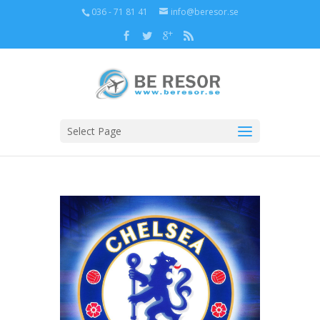
036 - 71 81 41
info@beresor.se
Select Page