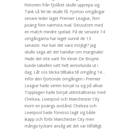
historien från fjolåret skulle upprepa sig.
Tänk så fel de skulle få. Fjorton omgångar
senare leder laget Premier League, fem
poäng före närmsta rival. Dessutom med
en match mindre spelad. På de senaste 14
omgångarna har laget vunnit de 13
senaste. Hur kan det vara möjligt? Jag
skulle säga att det handlar om marginaler.
Hade det inte varit för Kevin De Bruyne
kunde tabellen sett helt annorlunda ut i
dag. Låt oss blicka tillbaka till omgång 14…
Inför den fjortonde omgången i Premier
League hade serien börjat ta sig på allvar.
Topplagen hade börjat utkristalliseras med
Chelsea, Liverpool och Manchester City
inom en poängs avstånd. Chelsea och
Liverpool hade förvisso tagit sig både
ikapp och förbi Manchester City men
många tyckare ansåg att det var tillfälligt.