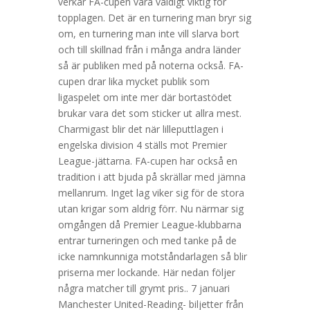
verkar FA-cupen vara väldigt viktig för
topplagen. Det är en turnering man bryr sig
om, en turnering man inte vill slarva bort
och till skillnad från i många andra länder
så är publiken med på noterna också. FA-
cupen drar lika mycket publik som
ligaspelet om inte mer där bortastödet
brukar vara det som sticker ut allra mest.
Charmigast blir det när lilleputtlagen i
engelska division 4 ställs mot Premier
League-jättarna. FA-cupen har också en
tradition i att bjuda på skrällar med jämna
mellanrum. Inget lag viker sig för de stora
utan krigar som aldrig förr. Nu närmar sig
omgången då Premier League-klubbarna
entrar turneringen och med tanke på de
icke namnkunniga motståndarlagen så blir
priserna mer lockande. Här nedan följer
några matcher till grymt pris.. 7 januari
Manchester United-Reading- biljetter från