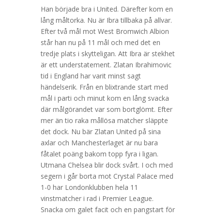
Han började bra i United. Därefter kom en
lång måltorka. Nu är Ibra tillbaka på allvar.
Efter två mål mot West Bromwich Albion
står han nu på 11 mål och med det en
tredje plats i skytteligan. Att Ibra är stekhet
är ett understatement. Zlatan Ibrahimovic
tid i England har varit minst sagt
händelserik. Från en blixtrande start med
mål i parti och minut kom en lång svacka
där målgörandet var som bortglömt. Efter
mer än tio raka mållösa matcher släppte
det dock. Nu bär Zlatan United på sina
axlar och Manchesterlaget är nu bara
fåtalet poäng bakom topp fyra i ligan.
Utmana Chelsea blir dock svårt. I och med
segern i går borta mot Crystal Palace med
1-0 har Londonklubben hela 11
vinstmatcher i rad i Premier League.
Snacka om galet facit och en pangstart för