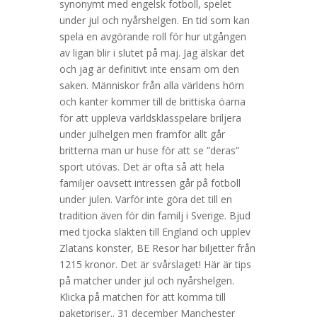
synonymt med engelsk fotboll, spelet
under jul och nyårshelgen. En tid som kan
spela en avgörande roll för hur utgången
av ligan blir i slutet på maj. Jag älskar det
och jag är definitivt inte ensam om den
saken. Människor från alla världens hörn
och kanter kommer till de brittiska öarna
för att uppleva världsklasspelare briljera
under julhelgen men framför allt går
britterna man ur huse för att se ”deras”
sport utövas. Det är ofta så att hela
familjer oavsett intressen går på fotboll
under julen. Varför inte göra det till en
tradition även för din familj i Sverige. Bjud
med tjocka släkten till England och upplev
Zlatans konster, BE Resor har biljetter från
1215 kronor. Det är svårslaget! Här är tips
på matcher under jul och nyårshelgen.
Klicka på matchen för att komma till
paketpriser.. 31 december Manchester