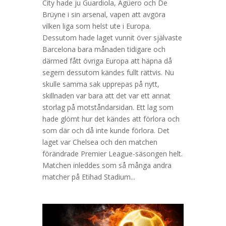
City hade ju Guardiola, Agüero och De
Brüyne i sin arsenal, vapen att avgöra
vilken liga som helst ute i Europa.
Dessutom hade laget vunnit över självaste
Barcelona bara månaden tidigare och
därmed fått övriga Europa att häpna då
segern dessutom kändes fullt rättvis. Nu
skulle samma sak upprepas på nytt,
skillnaden var bara att det var ett annat
storlag på motståndarsidan. Ett lag som
hade glömt hur det kändes att förlora och
som där och då inte kunde förlora. Det
laget var Chelsea och den matchen
förändrade Premier League-säsongen helt.
Matchen inleddes som så många andra
matcher på Etihad Stadium...