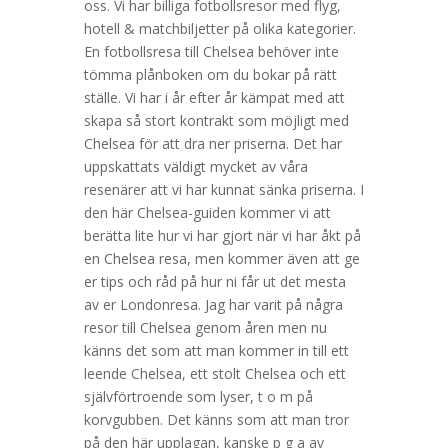
oss. Vi har billiga fotbollsresor med flyg,
hotell & matchbiljetter på olika kategorier.
En fotbollsresa till Chelsea behöver inte
tömma plånboken om du bokar på rätt
ställe. Vi har i år efter år kämpat med att
skapa så stort kontrakt som möjligt med
Chelsea för att dra ner priserna. Det har
uppskattats väldigt mycket av våra
resenärer att vi har kunnat sänka priserna. I
den här Chelsea-guiden kommer vi att
berätta lite hur vi har gjort när vi har åkt på
en Chelsea resa, men kommer även att ge
er tips och råd på hur ni får ut det mesta
av er Londonresa. Jag har varit på några
resor till Chelsea genom åren men nu
känns det som att man kommer in till ett
leende Chelsea, ett stolt Chelsea och ett
självförtroende som lyser, t o m på
korvgubben. Det känns som att man tror
på den här upplagan, kanske p g a av