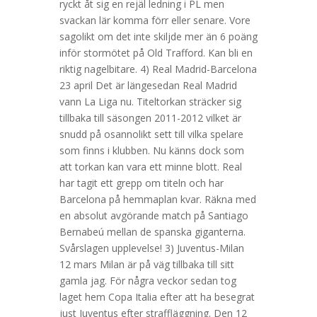
ryckt åt sig en rejäl ledning i PL men
svackan lär komma förr eller senare. Vore
sagolikt om det inte skiljde mer än 6 poäng
inför stormötet på Old Trafford. Kan bli en
riktig nagelbitare. 4) Real Madrid-Barcelona
23 april Det är längesedan Real Madrid
vann La Liga nu. Titeltorkan sträcker sig
tillbaka till säsongen 2011-2012 vilket är
snudd på osannolikt sett till vilka spelare
som finns i klubben. Nu känns dock som
att torkan kan vara ett minne blott. Real
har tagit ett grepp om titeln och har
Barcelona på hemmaplan kvar. Räkna med
en absolut avgörande match på Santiago
Bernabeú mellan de spanska giganterna.
Svårslagen upplevelse! 3) Juventus-Milan
12 mars Milan är på väg tillbaka till sitt
gamla jag. För några veckor sedan tog
laget hem Copa Italia efter att ha besegrat
just Juventus efter straffläggning. Den 12