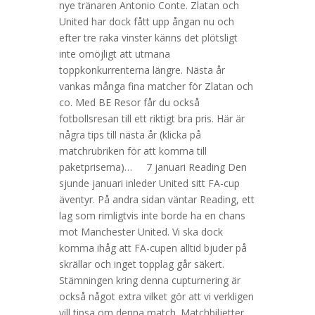
nye tränaren Antonio Conte. Zlatan och
United har dock fått upp ångan nu och
efter tre raka vinster känns det plötsligt
inte omöjligt att utmana
toppkonkurrenterna längre. Nästa år
vankas många fina matcher för Zlatan och
co. Med BE Resor får du också
fotbollsresan till ett riktigt bra pris. Här är
några tips till nästa år (klicka på
matchrubriken för att komma till
paketpriserna)… 7 januari Reading Den
sjunde januari inleder United sitt FA-cup
äventyr. På andra sidan väntar Reading, ett
lag som rimligtvis inte borde ha en chans
mot Manchester United. Vi ska dock
komma ihåg att FA-cupen alltid bjuder på
skrällar och inget topplag går säkert.
Stämningen kring denna cupturnering är
också något extra vilket gör att vi verkligen
vill tipsa om denna match. Matchbiljetter