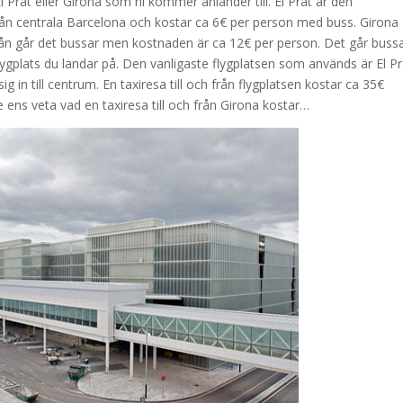
l Prat eller Girona som ni kommer anländer till. El Prat är den
 från centrala Barcelona och kostar ca 6€ per person med buss. Girona
rån går det bussar men kostnaden är ca 12€ per person. Det går buss
n flygplats du landar på. Den vanligaste flygplatsen som används är El Pr
 in till centrum. En taxiresa till och från flygplatsen kostar ca 35€
te ens veta vad en taxiresa till och från Girona kostar…