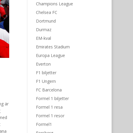
Champions League
Chelsea FC
Dortmund
Durmaz
EM-kval
Emirates Stadium
Europa League
Everton
F1 biljetter
F1 Ungern
FC Barcelona
Formel 1 biljetter
ng är
Formel 1 resa
g
Formel 1 resor
 med
Formel1
t
bana
Forsberg