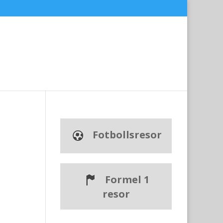
Fotbollsresor
Formel 1
resor