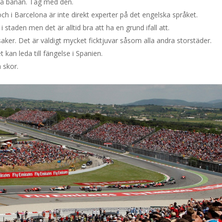
 på banan. Tag med den.
ch i Barcelona är inte direkt experter på det engelska språket.
staden men det är alltid bra att ha en grund ifall att.
esaker. Det är väldigt mycket ficktjuvar såsom alla andra storstäder.
t kan leda till fängelse i Spanien.
 skor.