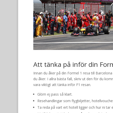
Att tänka på inför din Form
Innan du åker på din Formel 1 resa till Barcelona 
du åker. I allra bästa fall, skriv ut den för du k
vara viktigt att tänka inför F1 resan.
Glöm ej pass så klart.
Resehandlingar som flygbiljetter, hotellvoucher
Ta reda på vart ert hotell ligger och hur ni tar e