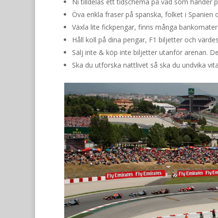
Ni tilldelas ett tidschema på vad som händer
Öva enkla fraser på spanska, folket i Spanien o
Växla lite fickpengar, finns många bankomater i 
Håll koll på dina pengar, F1 biljetter och värd
Sälj inte & köp inte biljetter utanför arenan. De
Ska du utforska nattlivet så ska du undvika vita