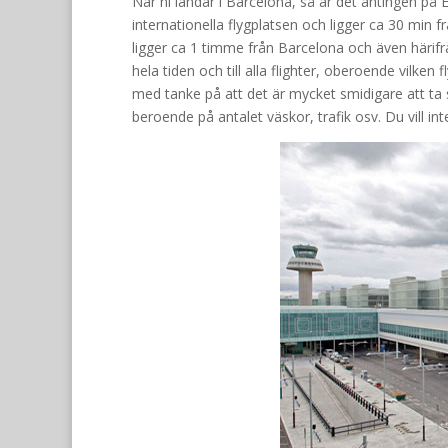
När ni landar i Barcelona, så är det antingen på E
internationella flygplatsen och ligger ca 30 min
ligger ca 1 timme från Barcelona och även härif
hela tiden och till alla flighter, oberoende vilke
med tanke på att det är mycket smidigare att ta sig
beroende på antalet väskor, trafik osv. Du vill in