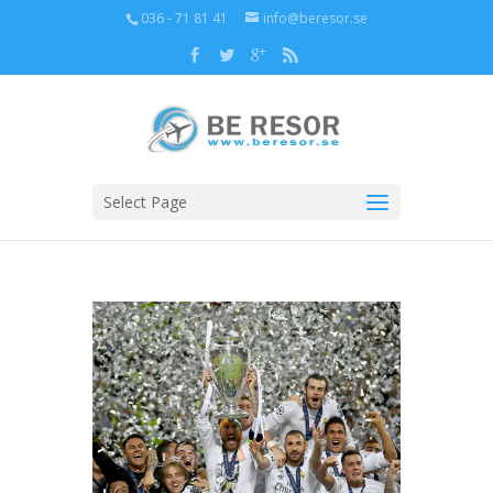
036 - 71 81 41
info@beresor.se
Select Page