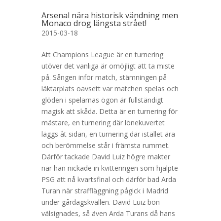
Arsenal nära historisk vändning men
Monaco drog längsta strået!
2015-03-18
Att Champions League är en turnering
utöver det vanliga är omöjligt att ta miste
på. Sången inför match, stämningen på
läktarplats oavsett var matchen spelas och
glöden i spelarnas ögon är fullständigt
magisk att skåda. Detta är en turnering för
mästare, en turnering där lönekuvertet
läggs åt sidan, en turnering där istället ära
och berömmelse står i främsta rummet.
Därför tackade David Luiz högre makter
när han nickade in kvitteringen som hjälpte
PSG att nå kvartsfinal och därför bad Arda
Turan när straffläggning pågick i Madrid
under gårdagskvällen. David Luiz bön
välsignades, så även Arda Turans då hans