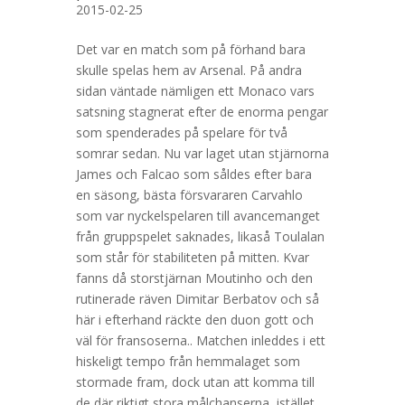
2015-02-25
Det var en match som på förhand bara
skulle spelas hem av Arsenal. På andra
sidan väntade nämligen ett Monaco vars
satsning stagnerat efter de enorma pengar
som spenderades på spelare för två
somrar sedan. Nu var laget utan stjärnorna
James och Falcao som såldes efter bara
en säsong, bästa försvararen Carvahlo
som var nyckelspelaren till avancemanget
från gruppspelet saknades, likaså Toulalan
som står för stabiliteten på mitten. Kvar
fanns då storstjärnan Moutinho och den
rutinerade räven Dimitar Berbatov och så
här i efterhand räckte den duon gott och
väl för fransoserna.. Matchen inleddes i ett
hiskeligt tempo från hemmalaget som
stormade fram, dock utan att komma till
de där riktigt stora målchanserna, istället