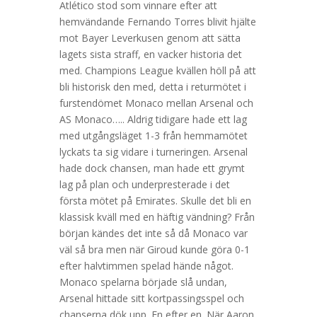
Atlético stod som vinnare efter att
hemvändande Fernando Torres blivit hjälte
mot Bayer Leverkusen genom att sätta
lagets sista straff, en vacker historia det
med. Champions League kvällen höll på att
bli historisk den med, detta i returmötet i
furstendömet Monaco mellan Arsenal och
AS Monaco….. Aldrig tidigare hade ett lag
med utgångsläget 1-3 från hemmamötet
lyckats ta sig vidare i turneringen. Arsenal
hade dock chansen, man hade ett grymt
lag på plan och underpresterade i det
första mötet på Emirates. Skulle det bli en
klassisk kväll med en häftig vändning? Från
början kändes det inte så då Monaco var
väl så bra men när Giroud kunde göra 0-1
efter halvtimmen spelad hände något.
Monaco spelarna började slå undan,
Arsenal hittade sitt kortpassingsspel och
chanserna dök upp. En efter en. När Aaron