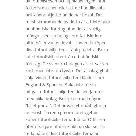
av fotbollsresan och uppladdningen inför
fotbollsmatchen eller att de har tilldelats
helt andra biljetter än de har bokat. Det
mest skrämmande av detta är att inte bara
är utländska företag utan det är väldigt
många svenska bolag som faktiskt inte
alltid håller vad de lovat. Innan du köper
dina fotbollsbiljetter – tänk på detta! Boka
inte fotbollsbiljetter från ett utländskt
företag. De svenska bolagen är ett säkrare
kort, men inte alla tyvärr. Det är olagligt att
sälja vidare fotbollsbiljetter i länder som
England & Spanien. Boka inte första
billigaste fotbollsbiljetten du ser. Jämför
med olika bolag. Boka inte med någon
”biljettportal”. Det är väldigt opålitligt och
oseriöst. Ta reda på om företaget du
köper fotbollsbiljetterna från är Officiella
återförsäljare till den klubb du ska se. Ta
reda på om dina fotbollsbiljetterna är