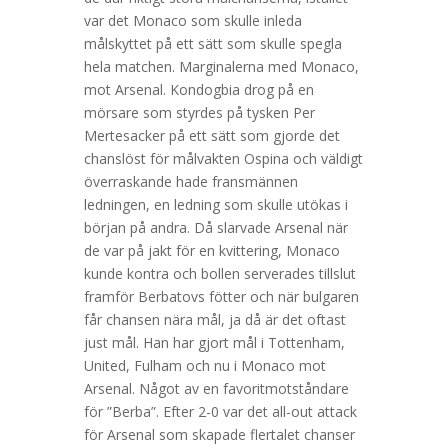
var det Monaco som skulle inleda
målskyttet på ett sätt som skulle spegla
hela matchen. Marginalerna med Monaco,
mot Arsenal. Kondogbia drog på en
mörsare som styrdes på tysken Per
Mertesacker på ett sätt som gjorde det
chanslöst för målvakten Ospina och väldigt
överraskande hade fransmännen
ledningen, en ledning som skulle utökas i
början på andra. Då slarvade Arsenal när
de var på jakt för en kvittering, Monaco
kunde kontra och bollen serverades tillslut
framför Berbatovs fötter och när bulgaren
får chansen nära mål, ja då är det oftast
just mål. Han har gjort mål i Tottenham,
United, Fulham och nu i Monaco mot
Arsenal. Något av en favoritmotståndare
för ”Berba”. Efter 2-0 var det all-out attack
för Arsenal som skapade flertalet chanser