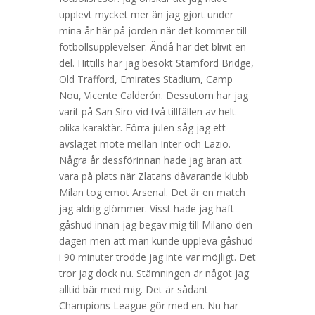
upplevt mycket mer än jag gjort under
mina år här på jorden när det kommer till
fotbollsupplevelser. Ändå har det blivit en
del. Hittills har jag besökt Stamford Bridge,
Old Trafford, Emirates Stadium, Camp
Nou, Vicente Calderón. Dessutom har jag
varit på San Siro vid två tillfällen av helt
olika karaktär. Förra julen såg jag ett
avslaget möte mellan Inter och Lazio.
Några år dessförinnan hade jag äran att
vara på plats när Zlatans dåvarande klubb
Milan tog emot Arsenal. Det är en match
jag aldrig glömmer. Visst hade jag haft
gåshud innan jag begav mig till Milano den
dagen men att man kunde uppleva gåshud
i 90 minuter trodde jag inte var möjligt. Det
tror jag dock nu. Stämningen är något jag
alltid bär med mig. Det är sådant
Champions League gör med en. Nu har