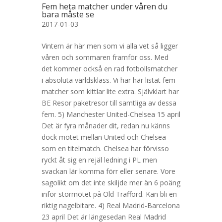
Fem heta matcher under våren du
bara måste se
2017-01-03
Vintern är här men som vi alla vet så ligger
våren och sommaren framför oss. Med
det kommer också en rad fotbollsmatcher
i absoluta världsklass. Vi har här listat fem
matcher som kittlar lite extra. Självklart har
BE Resor paketresor till samtliga av dessa
fem. 5) Manchester United-Chelsea 15 april
Det är fyra månader dit, redan nu känns
dock mötet mellan United och Chelsea
som en titelmatch. Chelsea har förvisso
ryckt åt sig en rejäl ledning i PL men
svackan lär komma förr eller senare. Vore
sagolikt om det inte skiljde mer än 6 poäng
inför stormötet på Old Trafford. Kan bli en
riktig nagelbitare. 4) Real Madrid-Barcelona
23 april Det är längesedan Real Madrid