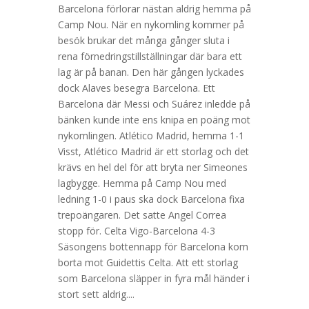
Barcelona förlorar nästan aldrig hemma på
Camp Nou. När en nykomling kommer på
besök brukar det många gånger sluta i
rena förnedringstillställningar där bara ett
lag är på banan. Den här gången lyckades
dock Alaves besegra Barcelona. Ett
Barcelona där Messi och Suárez inledde på
bänken kunde inte ens knipa en poäng mot
nykomlingen. Atlético Madrid, hemma 1-1
Visst, Atlético Madrid är ett storlag och det
krävs en hel del för att bryta ner Simeones
lagbygge. Hemma på Camp Nou med
ledning 1-0 i paus ska dock Barcelona fixa
trepoängaren. Det satte Angel Correa
stopp för. Celta Vigo-Barcelona 4-3
Säsongens bottennapp för Barcelona kom
borta mot Guidettis Celta. Att ett storlag
som Barcelona släpper in fyra mål händer i
stort sett aldrig....