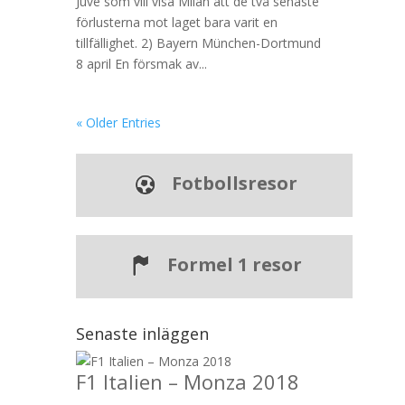
Juve som vill visa Milan att de två senaste
förlusterna mot laget bara varit en
tillfällighet. 2) Bayern München-Dortmund
8 april En försmak av...
« Older Entries
Fotbollsresor
Formel 1 resor
Senaste inläggen
F1 Italien – Monza 2018