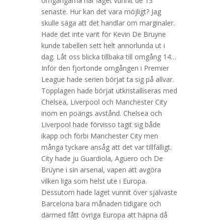
omgångarna har laget vunnit de 13
senaste. Hur kan det vara möjligt? Jag
skulle säga att det handlar om marginaler.
Hade det inte varit för Kevin De Bruyne
kunde tabellen sett helt annorlunda ut i
dag. Låt oss blicka tillbaka till omgång 14…
Inför den fjortonde omgången i Premier
League hade serien börjat ta sig på allvar.
Topplagen hade börjat utkristalliseras med
Chelsea, Liverpool och Manchester City
inom en poängs avstånd. Chelsea och
Liverpool hade förvisso tagit sig både
ikapp och förbi Manchester City men
många tyckare ansåg att det var tillfälligt.
City hade ju Guardiola, Agüero och De
Brüyne i sin arsenal, vapen att avgöra
vilken liga som helst ute i Europa.
Dessutom hade laget vunnit över självaste
Barcelona bara månaden tidigare och
därmed fått övriga Europa att häpna då