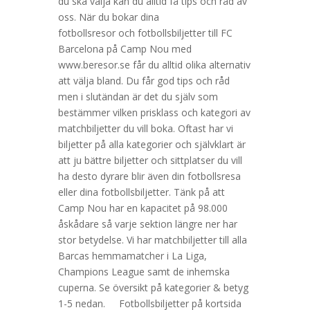
du ska välja kan du alltid få tips och råd av
oss. När du bokar dina
fotbollsresor och fotbollsbiljetter till FC
Barcelona på Camp Nou med
www.beresor.se får du alltid olika alternativ
att välja bland. Du får god tips och råd
men i slutändan är det du själv som
bestämmer vilken prisklass och kategori av
matchbiljetter du vill boka. Oftast har vi
biljetter på alla kategorier och självklart är
att ju bättre biljetter och sittplatser du vill
ha desto dyrare blir även din fotbollsresa
eller dina fotbollsbiljetter. Tänk på att
Camp Nou har en kapacitet på 98.000
åskådare så varje sektion längre ner har
stor betydelse. Vi har matchbiljetter till alla
Barcas hemmamatcher i La Liga,
Champions League samt de inhemska
cuperna. Se översikt på kategorier & betyg
1-5 nedan. Fotbollsbiljetter på kortsida