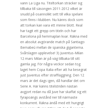
vann La Liga nu. Titeltorkan sträcker sig
tillbaka till säsongen 2011-2012 vilket är
snudd på osannolikt sett till vilka spelare
som finns i klubben. Nu känns dock som
att torkan kan vara ett minne blott. Real
har tagit ett grepp om titeln och har
Barcelona på hemmaplan kvar. Räkna med
en absolut avgörande match på Santiago
Bernabeú mellan de spanska giganterna.
Svårslagen upplevelse! 3) Juventus-Milan
12 mars Milan är på väg tillbaka till sitt
gamla jag. För några veckor sedan tog
laget hem Copa Italia efter att ha besegrat
just Juventus efter straffläggning. Den 12
mars är det dags igen, då handlar det om
Serie A. Här känns titelstriden nästan
avgjort redan nu då Juve har skaffat sig ett
fyrapoängs avstånd ner till närmaste
konkurrent. Räkna ändå med ett hungrigt