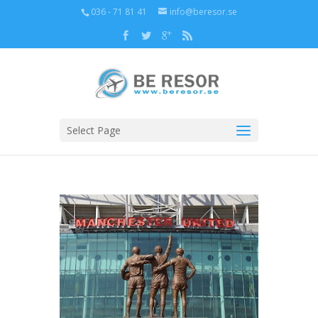
036 - 71 81 41
info@beresor.se
Select Page