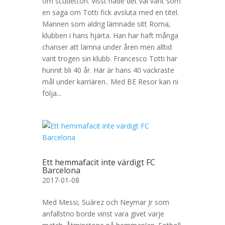
om scudetton. Visst hade det väl varit som
en saga om Totti fick avsluta med en titel.
Mannen som aldrig lämnade sitt Roma,
klubben i hans hjärta. Han har haft många
chanser att lämna under åren men alltid
varit trogen sin klubb. Francesco Totti har
hunnit bli 40 år. Här är hans 40 vackraste
mål under karriären.. Med BE Resor kan ni
följa...
Ett hemmafacit inte värdigt FC
Barcelona
2017-01-08
Med Messi, Suárez och Neymar Jr som
anfallstrio borde vinst vara givet varje