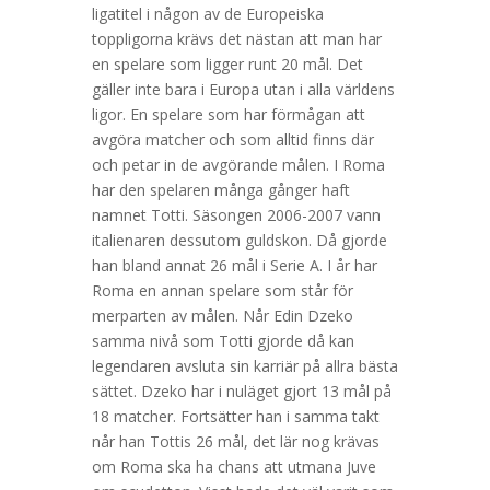
ligatitel i någon av de Europeiska
toppligorna krävs det nästan att man har
en spelare som ligger runt 20 mål. Det
gäller inte bara i Europa utan i alla världens
ligor. En spelare som har förmågan att
avgöra matcher och som alltid finns där
och petar in de avgörande målen. I Roma
har den spelaren många gånger haft
namnet Totti. Säsongen 2006-2007 vann
italienaren dessutom guldskon. Då gjorde
han bland annat 26 mål i Serie A. I år har
Roma en annan spelare som står för
merparten av målen. Når Edin Dzeko
samma nivå som Totti gjorde då kan
legendaren avsluta sin karriär på allra bästa
sättet. Dzeko har i nuläget gjort 13 mål på
18 matcher. Fortsätter han i samma takt
når han Tottis 26 mål, det lär nog krävas
om Roma ska ha chans att utmana Juve