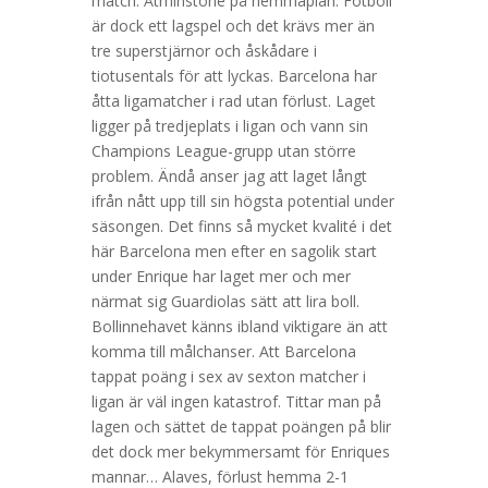
match. Åtminstone på hemmaplan. Fotboll
är dock ett lagspel och det krävs mer än
tre superstjärnor och åskådare i
tiotusentals för att lyckas. Barcelona har
åtta ligamatcher i rad utan förlust. Laget
ligger på tredjeplats i ligan och vann sin
Champions League-grupp utan större
problem. Ändå anser jag att laget långt
ifrån nått upp till sin högsta potential under
säsongen. Det finns så mycket kvalité i det
här Barcelona men efter en sagolik start
under Enrique har laget mer och mer
närmat sig Guardiolas sätt att lira boll.
Bollinnehavet känns ibland viktigare än att
komma till målchanser. Att Barcelona
tappat poäng i sex av sexton matcher i
ligan är väl ingen katastrof. Tittar man på
lagen och sättet de tappat poängen på blir
det dock mer bekymmersamt för Enriques
mannar… Alaves, förlust hemma 2-1