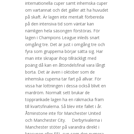
internationella cuper samt inhemska cuper
om vartannat och det gäller att ha huvudet
på skaft. Är lagen inte mentalt förbereda
på den intensiva tid som väntar kan
nämligen hela säsongen förstöras. För
lagen i Champions League inleds snart
omgång tre. Det är just i omgång tre och
fyra som grupperna börjar sätta sig. Har
man inte skrapar ihop tillräckligt med
poäng då kan en åttondelsfinal vara långt
borta. Det är även i oktober som de
inhemska cuperna tar fart på allvar. För
vissa har lottningen i dessa också blivit en
mardröm. Normalt sett brukar de
topprankade lagen ha en räkmacka fram
till kvartsfinalerna. Så blev inte fallet i år.
Åtminstone inte för Manchester United
och Manchester City. Derbyrivalerna i
Manchester stöter på varandra direkt i
ligacupen eller EFL-cup som den numera