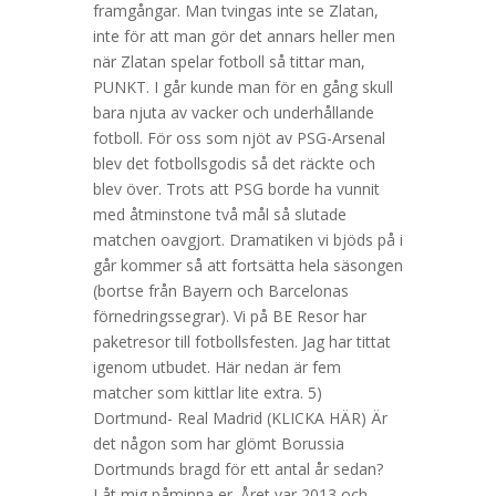
framgångar. Man tvingas inte se Zlatan,
inte för att man gör det annars heller men
när Zlatan spelar fotboll så tittar man,
PUNKT. I går kunde man för en gång skull
bara njuta av vacker och underhållande
fotboll. För oss som njöt av PSG-Arsenal
blev det fotbollsgodis så det räckte och
blev över. Trots att PSG borde ha vunnit
med åtminstone två mål så slutade
matchen oavgjort. Dramatiken vi bjöds på i
går kommer så att fortsätta hela säsongen
(bortse från Bayern och Barcelonas
förnedringssegrar). Vi på BE Resor har
paketresor till fotbollsfesten. Jag har tittat
igenom utbudet. Här nedan är fem
matcher som kittlar lite extra. 5)
Dortmund- Real Madrid (KLICKA HÄR) Är
det någon som har glömt Borussia
Dortmunds bragd för ett antal år sedan?
Låt mig påminna er. Året var 2013 och