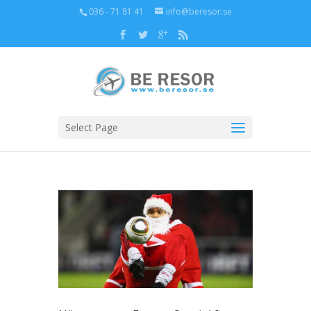
036 - 71 81 41
info@beresor.se
Select Page