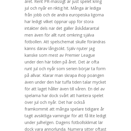
året. Rent PR-mässigt är just spelet kring
jul och nyår en riktig hit. Många är lediga
från jobb och de andra europeiska ligorna
har ledigt vilket öppnar upp för stora
intäkter dels när det gäller åskådarantal
men även för allt runt omkring själva
fotbollen. Att spelschemat skulle förändras
känns därav långsökt. Själv njuter jag
kanske som mest av Premier League
under den här tiden på året. Det är ofta
runt jul och nyår som serien börjar ta form
på allvar. Klarar man skrapa ihop poängen
även under den här tuffa tiden talar mycket
för att laget håller även till våren. En del av
spelarna har dock svårt att hantera spelet
över jul och nyår. Det har också
framkommit att många spelare tidigare år
tagit avsiktliga varningar för att få lite ledigt
under julhelgen. Dagens fotbollsklimat lär
dock vara annorlunda. Numera sitter oftast