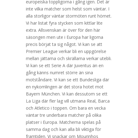
europeiska toppligorna i gång igen. Det är
inte vilka matcher som helst som väntar. I
alla storligor väntar stormöten runt hörnet.
Vi har listat fyra stycken som kittlar lite
extra. Allsvenskan är över för den här
säsongen men ute i Europa har ligorna
precis börjat ta sig något. Vi kan se att
Premier League verkar bli en uppgörelse
mellan jättarna och skrällarna verkar utebli.
Vi kan se ett Serie A där Juventus än en
gång känns numret större än sina
motståndare. Vi kan se ett Bundesliga där
en nykomlingen är det stora hotet mot
Bayern München. Vi kan dessutom se ett
La Liga där fler lag vill utmana Real, Barca
och Atletico i toppen. Om bara en vecka
väntar tre underbara matcher på olika
platser i Europa. Matcherna spelas på
samma dag och kan alla bli viktiga för
framtiden. Vi snackar om Mourinhos