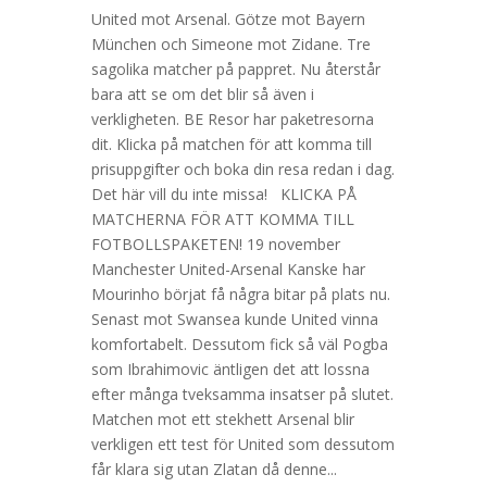
United mot Arsenal. Götze mot Bayern
München och Simeone mot Zidane. Tre
sagolika matcher på pappret. Nu återstår
bara att se om det blir så även i
verkligheten. BE Resor har paketresorna
dit. Klicka på matchen för att komma till
prisuppgifter och boka din resa redan i dag.
Det här vill du inte missa! KLICKA PÅ
MATCHERNA FÖR ATT KOMMA TILL
FOTBOLLSPAKETEN! 19 november
Manchester United-Arsenal Kanske har
Mourinho börjat få några bitar på plats nu.
Senast mot Swansea kunde United vinna
komfortabelt. Dessutom fick så väl Pogba
som Ibrahimovic äntligen det att lossna
efter många tveksamma insatser på slutet.
Matchen mot ett stekhett Arsenal blir
verkligen ett test för United som dessutom
får klara sig utan Zlatan då denne...