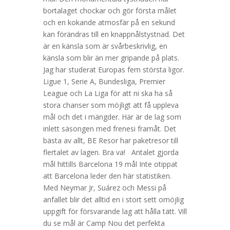
bortalaget chockar och gör första målet
och en kokande atmosfär på en sekund
kan förändras till en knappnålstystnad. Det
är en känsla som är svårbeskrivlig, en
känsla som blir än mer gripande på plats.
Jag har studerat Europas fem största ligor.
Ligue 1, Serie A, Bundesliga, Premier
League och La Liga för att ni ska ha så
stora chanser som möjligt att få uppleva
mål och det i mängder. Här är de lag som
inlett säsongen med frenesi framåt. Det
bästa av allt, BE Resor har paketresor till
flertalet av lagen. Bra va! Antalet gjorda
mål hittills Barcelona 19 mål Inte otippat
att Barcelona leder den här statistiken.
Med Neymar Jr, Suárez och Messi på
anfallet blir det alltid en i stort sett omöjlig
uppgift för försvarande lag att hålla tätt. Vill
du se mål är Camp Nou det perfekta