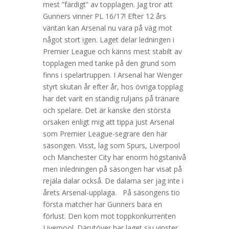
mest ”färdigt” av topplagen. Jag tror att
Gunners vinner PL 16/17! Efter 12 års
väntan kan Arsenal nu vara på väg mot
något stort igen. Laget delar ledningen i
Premier League och känns mest stabilt av
topplagen med tanke på den grund som
finns i spelartruppen. I Arsenal har Wenger
styrt skutan år efter år, hos övriga topplag
har det varit en ständig ruljans på tränare
och spelare. Det är kanske den största
orsaken enligt mig att tippa just Arsenal
som Premier League-segrare den här
säsongen. Visst, lag som Spurs, Liverpool
och Manchester City har enorm högstanivå
men inledningen på säsongen har visat på
rejäla dalar också. De dalarna ser jag inte i
årets Arsenal-upplaga. På säsongens tio
första matcher har Gunners bara en
förlust. Den kom mot toppkonkurrenten
Liverpool. Därutöver har laget sju vinster