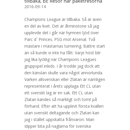
tillbaka, BE Resor har paketresorna
2016-09-14
Champions League är tillbaka. Så är även
en del av livet. Det är åtminstone så jag
upplevde det i går när hymnen ljöd över
Parc d´ Princes. PSG mot Arsenal. Två
mästare i mästarnas turnering. Bättre start
än så kunde vi inte ha fått. Varje höst blir
jag lika lycklig när Champions Leagues
gruppspel inleds. I år trodde jag dock att
den känslan skulle vara något annorlunda.
Varken allsvenskan eller Zlatan är nämligen
representerat i årets upplaga Ett CL utan
ett svenskt lag är en sak. Ett CL utan
Zlatan kändes så märkligt och tomt på
förhand. Efter att ha upplevt första kvällen
utan svenskt deltagande och Zlatan kan
jag i stället uppskatta frånvaron. Man
slipper bita på naglarna för svenska