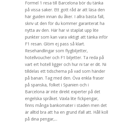
Formel 1 resa till Barcelona bör du tänka
på vissa saker. Ett gott råd är att läsa den
här guiden innan du åker. I allra bästa fall,
skriv ut den för du kommer garanterat ha
nytta av den. Här har vi staplat upp lite
punkter som kan vara viktigt att tänka inför
F1 resan. Glöm ej pass så klart.
Resehandlingar som flygbiljetter,
hotellvoucher och F1 biljetter. Ta reda på
vart ert hotell ligger och hur ni tar er dit. Ni
tilldelas ett tidschema på vad som händer
på banan. Tag med den. Öva enkla fraser
på spanska, folket i Spanien och i
Barcelona är inte direkt experter på det
engelska språket. Växla lite fickpengar,
finns många bankomater i staden men det
är alltid bra att ha en grund ifall att. Håll koll
på dina pengar,...