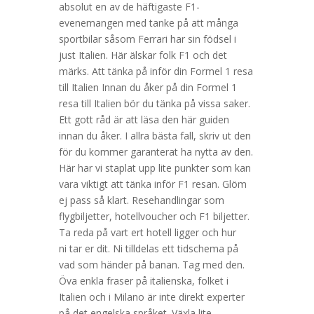
absolut en av de häftigaste F1-
evenemangen med tanke på att många
sportbilar såsom Ferrari har sin födsel i
just Italien. Här älskar folk F1 och det
märks. Att tänka på inför din Formel 1 resa
till Italien Innan du åker på din Formel 1
resa till Italien bör du tänka på vissa saker.
Ett gott råd är att läsa den här guiden
innan du åker. I allra bästa fall, skriv ut den
för du kommer garanterat ha nytta av den.
Här har vi staplat upp lite punkter som kan
vara viktigt att tänka inför F1 resan. Glöm
ej pass så klart. Resehandlingar som
flygbiljetter, hotellvoucher och F1 biljetter.
Ta reda på vart ert hotell ligger och hur
ni tar er dit. Ni tilldelas ett tidschema på
vad som händer på banan. Tag med den.
Öva enkla fraser på italienska, folket i
Italien och i Milano är inte direkt experter
på det engelska språket. Växla lite