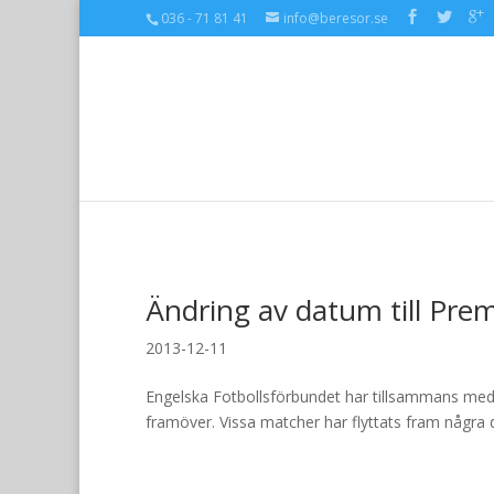
036 - 71 81 41
info@beresor.se
Ändring av datum till Pre
2013-12-11
Engelska Fotbollsförbundet har tillsammans med
framöver. Vissa matcher har flyttats fram några d