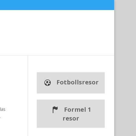
Fotbollsresor
Formel 1
las
.
resor