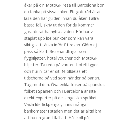
åker på din MotoGP resa till Barcelona bör
du tänka på vissa saker. Ett gott råd är att
läsa den här guiden innan du åker. I allra
bästa fall, skriv ut den för du kommer
garanterat ha nytta av den. Här har vi
staplat upp lite punkter som kan vara
viktigt att tänka inför F1 resan. Glöm ej
pass så klart. Resehandlingar som
flygbiljetter, hotellvoucher och MotoGP
biljetter. Ta reda på vart ert hotell ligger
och hur ni tar er dit. Ni tilldelas ett
tidschema på vad som händer på banan.
Tag med den. Öva enkla fraser på spanska,
folket i Spanien och i Barcelona är inte
direkt experter på det engelska språket.
Växla lite fickpengar, finns många
bankomater i staden men det är alltid bra
att ha en grund ifall att. Håll koll på...