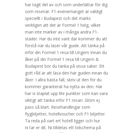
har tagit del av och som underlättar för dig
som resenär. F1-evenemanget är väldigt
speciellt i Budapest och det märks
verkligen att det är Formel 1 helg, vilket
man inte märker av i många andra F1-
städer. Har du inte varit där kommer du att
förstå när du läser vår guide. Att tänka på
inför din Formel 1 resa till Ungern Innan du
åker på din Formel 1 resa till Ungern &
Budapest bör du tänka på vissa saker. Ett
gott råd är att läsa den här guiden innan du
åker. I allra bästa fall, skriv ut den för du
kommer garanterat ha nytta av den. Här
har vi staplat upp lite punkter som kan vara
viktigt att tänka inför F1 resan. Glöm ej
pass så klart. Resehandlingar som
flygbiljetter, hotellvoucher och F1 biljetter.
Ta reda på vart ert hotell ligger och hur
ni tar er dit. Ni tilldelas ett tidschema på