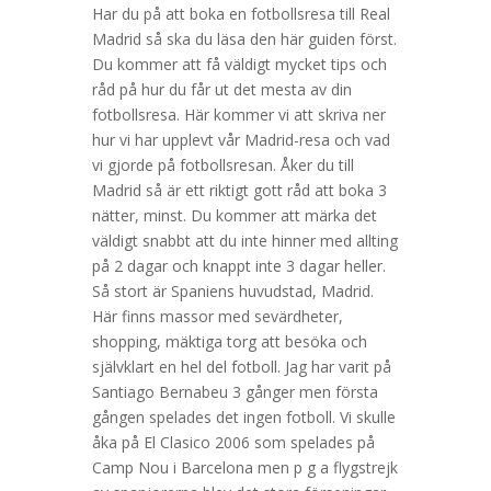
Har du på att boka en fotbollsresa till Real
Madrid så ska du läsa den här guiden först.
Du kommer att få väldigt mycket tips och
råd på hur du får ut det mesta av din
fotbollsresa. Här kommer vi att skriva ner
hur vi har upplevt vår Madrid-resa och vad
vi gjorde på fotbollsresan. Åker du till
Madrid så är ett riktigt gott råd att boka 3
nätter, minst. Du kommer att märka det
väldigt snabbt att du inte hinner med allting
på 2 dagar och knappt inte 3 dagar heller.
Så stort är Spaniens huvudstad, Madrid.
Här finns massor med sevärdheter,
shopping, mäktiga torg att besöka och
självklart en hel del fotboll. Jag har varit på
Santiago Bernabeu 3 gånger men första
gången spelades det ingen fotboll. Vi skulle
åka på El Clasico 2006 som spelades på
Camp Nou i Barcelona men p g a flygstrejk